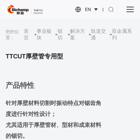
EN
|
首
事业板
锯
解决方
轨道交
双金属系
您的位
>
>
>
>
>
置：
页
块
切
案
通
列
TTCUT厚壁管专用型
产品特性
针对厚壁材料切割时振动特点对锯齿角
度进行针对性设计；
尤其适用于厚壁管材、型材和成束材料
的锯切。