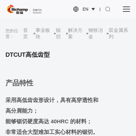
EN
|
首
事业板
锯
解决方
钢铁冶
双金属系
您的位
>
>
>
>
>
置：
页
块
切
案
金
列
DTCUT高低齿型
产品特性
采用高低齿齿形设计，具有高穿透性和
高分屑能力；
能够锯切硬度高达 40HRC 的材料；
非常适合大型难加工实心材料的锯切。